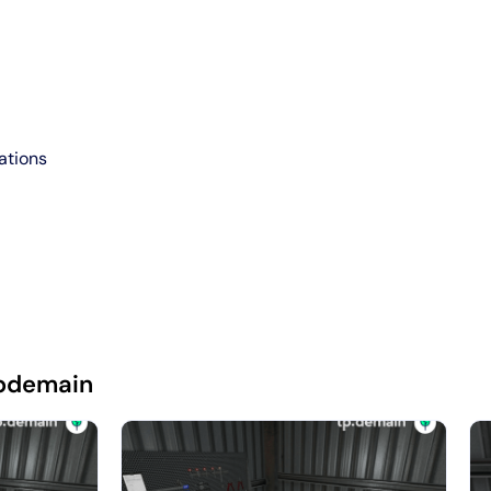
ations
pdemain