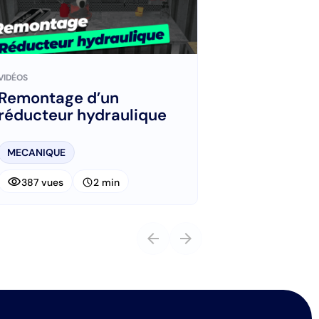
VIDÉOS
Remontage d’un
réducteur hydraulique
MECANIQUE
visibility
schedule
387 vues
2 min
arrow_back
arrow_forward