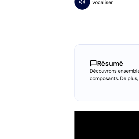
chat_bubble
Résumé
Découvrons ensemble l
composants. De plus,