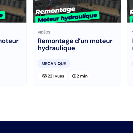
VIDÉOS
moteur
Remontage d’un moteur
hydraulique
MECANIQUE
visibility
schedule
221 vues
2 min