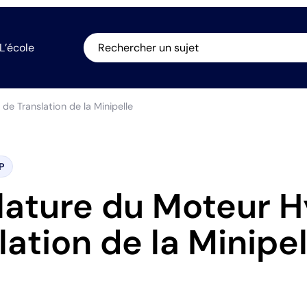
L’école
Rechercher un sujet
e Translation de la Minipelle
P
ature du Moteur H
lation de la Minipel