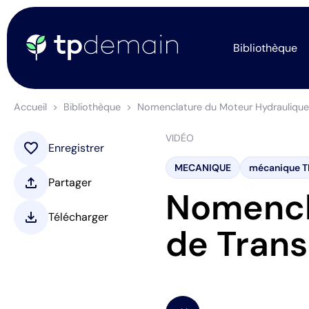
Bibliothèque
Accueil
Bibliothèque
Nomenclature du Moteur Hydraulique d
VIDÉO
favorite
Enregistrer
MECANIQUE
mécanique T
upload
Partager
Nomencl
download
Télécharger
de Trans