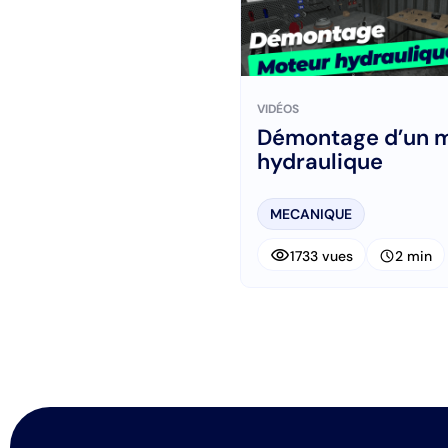
VIDÉOS
Démontage d’un 
hydraulique
MECANIQUE
visibility
schedule
1733 vues
2 min