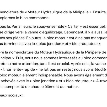
nclature du « Moteur Hydraulique de la Minipelle ». Ensuite
explorons le bloc commande.
as là. Par ailleurs, le sous-ensemble « Carter » est essentiel.
 dirige vers la vanne d’équilibrage. Cependant, il y a aussi l
 ses pièces. En outre, le bloc moteur est à ne pas manquer. De
ous terminons avec le « bloc jonction » et « bloc réducteur ».
ré la nomenclature du Moteur Hydraulique de la Minipelle de
cipaux. Puis, nous nous sommes intéressés au bloc commande
tenu notre attention, tant il est crucial. Après cela, la vanne
« tiroir lente-rapide » ne fut pas en reste ; nous avons étudié
 bloc moteur, élément indispensable. Nous avons également détai
t achevée avec le « bloc jonction » et « bloc réducteur ». À tr
 la complexité de chaque élément du moteur.
eaux sociaux :