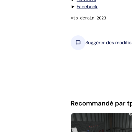
►
Facebook
©tp.demain 2023
chat_bubble
Suggérer des modific
Recommandé par t