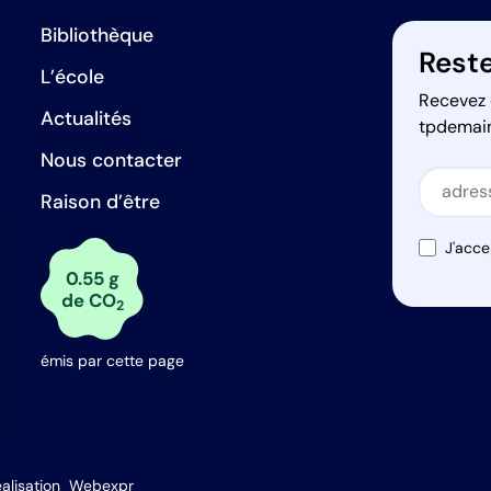
Bibliothèque
Reste
L’école
Recevez 
Actualités
tpdemai
Nous contacter
Secti
Raison d’être
Secti
J'acce
0.55 g
de CO
2
émis par cette page
s Options
alisation
Webexpr