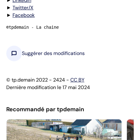
►
Linkedin
►
Twitter/X
►
Facebook
©tpdemain - La chaine
chat_bubble
Suggérer des modifications
© tp.demain 2022 - 2424 -
CC BY
Dernière modification le 17 mai 2024
Recommandé par tpdemain