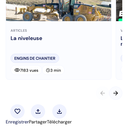
ARTICLES
VID
La niveleuse
L’
ni
ENGINS DE CHANTIER
M
visibility
visibi
schedule
7183 vues
3 min
arrow_back
arrow_forward
favorite
upload
download
Enregistrer
Partager
Télécharger