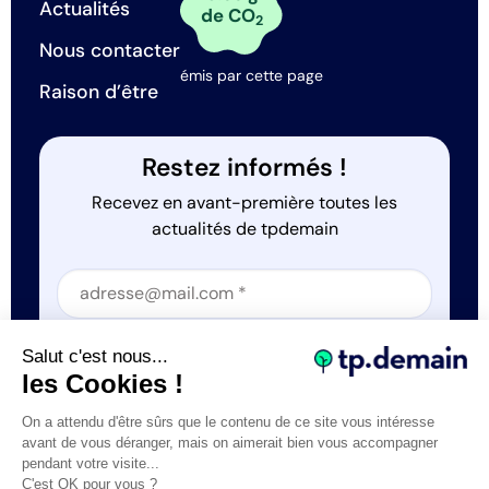
Actualités
de CO
2
Nous contacter
émis par cette page
Raison d’être
Restez informés !
Recevez en avant-première toutes les
actualités de tpdemain
Section
Section
J'accepte que tp.demain utilise mes informations
Salut c'est nous...
*
les Cookies !
On a attendu d'être sûrs que le contenu de ce site vous intéresse
avant de vous déranger, mais on aimerait bien vous accompagner
pendant votre visite...
C'est OK pour vous ?