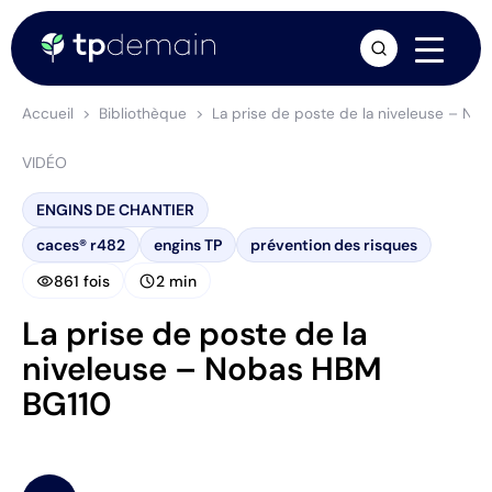
arrow_forward
Accueil
Bibliothèque
La prise de poste de la niveleuse – No
VIDÉO
ENGINS DE CHANTIER
caces® r482
engins TP
prévention des risques
visibility
schedule
861 fois
2 min
La prise de poste de la
niveleuse – Nobas HBM
BG110