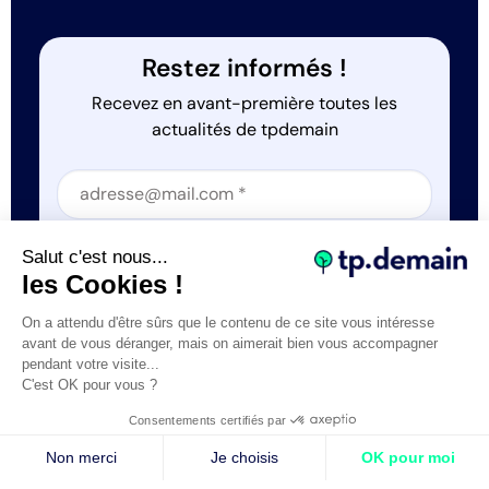
Restez informés !
Recevez en avant-première toutes les
actualités de tpdemain
Section
Section
J'accepte que tp.demain utilise mes informations
Salut c'est nous...
*
les Cookies !
On a attendu d'être sûrs que le contenu de ce site vous intéresse
avant de vous déranger, mais on aimerait bien vous accompagner
pendant votre visite...
C'est OK pour vous ?
Tous droits réservés © tp.demain 2026
Mentions légales
Consentements certifiés par
- Réalisation
Webexpr
Non merci
Je choisis
OK pour moi