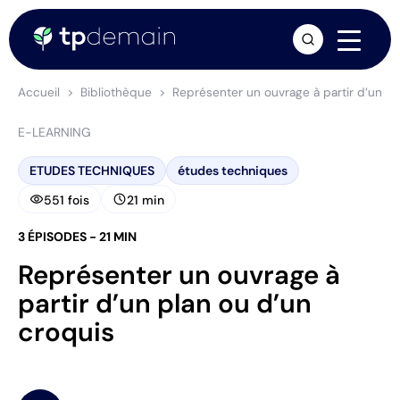
arrow_forward
Accueil
Bibliothèque
Représenter un ouvrage à partir d’un pl
E-LEARNING
ETUDES TECHNIQUES
études techniques
visibility
schedule
551 fois
21 min
3 ÉPISODES - 21 MIN
Représenter un ouvrage à
partir d’un plan ou d’un
croquis