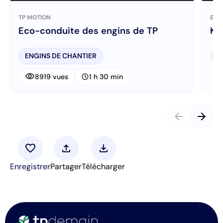
TP MOTION
E-L
Eco-conduite des engins de TP
Ki
ENGINS DE CHANTIER
P
visibility
visibi
schedule
8919 vues
1 h 30 min
arrow_back
arrow_forward
favorite
upload
download
Enregistrer
Partager
Télécharger