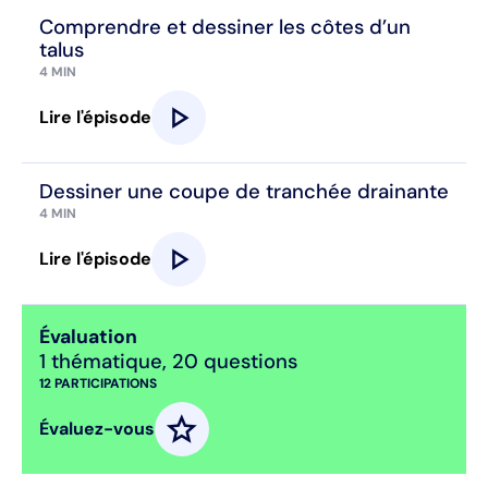
Comprendre et dessiner les côtes d’un
talus
4 MIN
play_arrow
Lire l'épisode
Dessiner une coupe de tranchée drainante
4 MIN
play_arrow
Lire l'épisode
Évaluation
1 thématique
,
20 questions
12
PARTICIPATIONS
star
Évaluez-vous