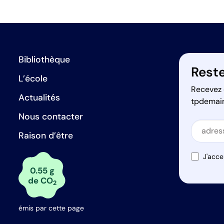
Bibliothèque
Reste
L’école
Recevez 
Actualités
tpdemai
Nous contacter
Secti
Raison d’être
Secti
J'acce
0.55 g
de CO
2
émis par cette page