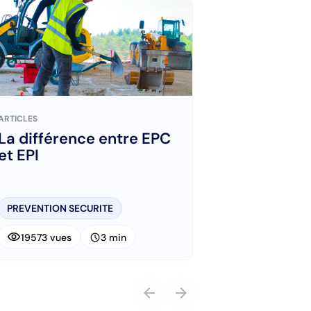
ARTICLES
La différence entre EPC
et EPI
PREVENTION SECURITE
visibility
schedule
19573 vues
3 min
arrow_back
arrow_forward