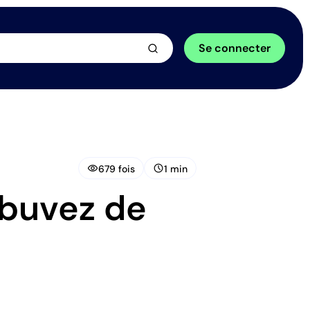
arrow_forward
Se connecter
visibility
schedule
679 fois
1 min
 buvez de