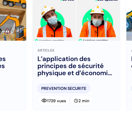
ARTICLES
es
L’application des
es
principes de sécurité
physique et d’économie
d’effort adaptés au
métier
PREVENTION SECURITE
visibility
schedule
1739 vues
2 min