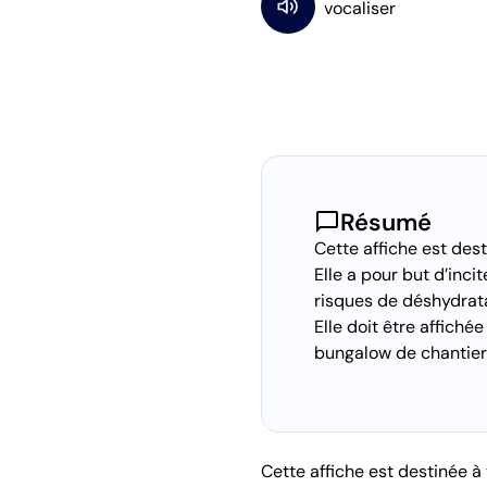
chat_bubble
Résumé
Cette affiche est des
Elle a pour but d’inc
risques de déshydrata
Elle doit être affich
bungalow de chantier o
Cette affiche est destinée à