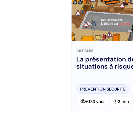
ARTICLES
La présentation d
situations à risqu
PREVENTION SECURITE
visibility
schedule
6133 vues
3 min