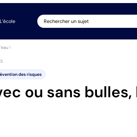
L’école
Rechercher un sujet
’eau !
ES
évention des risques
vec ou sans bulles,