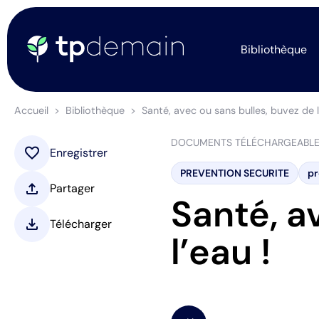
Bibliothèque
Accueil
Bibliothèque
Santé, avec ou sans bulles, buvez de l
DOCUMENTS TÉLÉCHARGEABL
favorite
Enregistrer
PREVENTION SECURITE
pr
upload
Partager
Santé, a
download
Télécharger
l’eau !