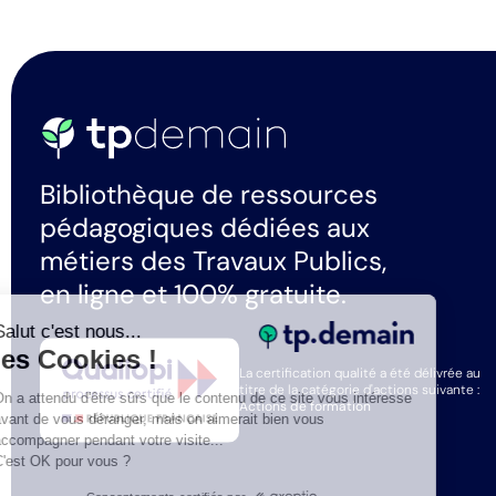
Bibliothèque de ressources
pédagogiques dédiées aux
métiers des Travaux Publics,
en ligne et 100% gratuite.
Salut c'est nous...
les Cookies !
La certification qualité a été délivrée au
titre de la catégorie d'actions suivante :
On a attendu d'être sûrs que le contenu de ce site vous intéresse
Actions de formation
avant de vous déranger, mais on aimerait bien vous
accompagner pendant votre visite...
C'est OK pour vous ?