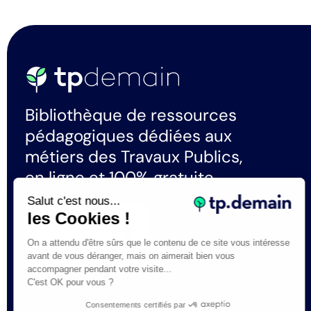
Bibliothèque de ressources
pédagogiques dédiées aux
métiers des Travaux Publics,
en ligne et 100% gratuite.
Salut c'est nous...
les Cookies !
La certification qualité a été délivrée au
titre de la catégorie d'actions suivante :
On a attendu d'être sûrs que le contenu de ce site vous intéresse
Actions de formation
avant de vous déranger, mais on aimerait bien vous
accompagner pendant votre visite...
C'est OK pour vous ?
Consentements certifiés par