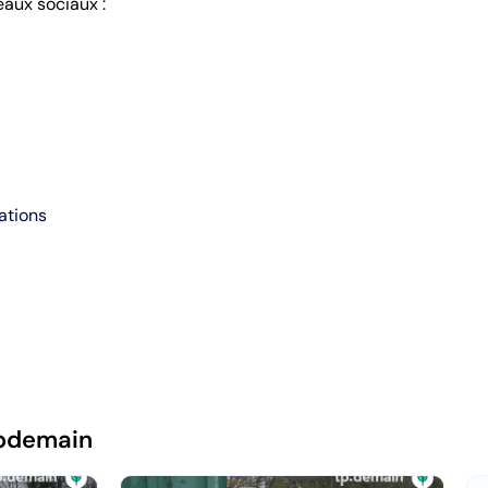
eaux sociaux :
ations
pdemain