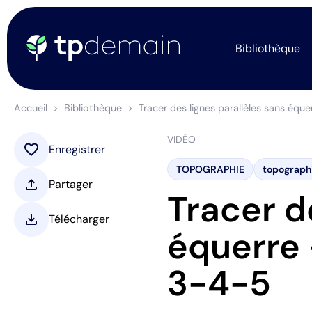
Bibliothèque
Accueil
Bibliothèque
Tracer des lignes parallèles sans éq
VIDÉO
favorite
Enregistrer
TOPOGRAPHIE
topograph
upload
Partager
Tracer d
download
Télécharger
équerre 
3-4-5