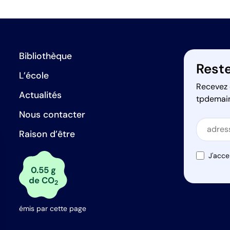
Bibliothèque
Reste
L’école
Recevez 
Actualités
tpdemai
Nous contacter
Secti
Raison d’être
Secti
J'acce
0.55 g
de CO
2
émis par cette page