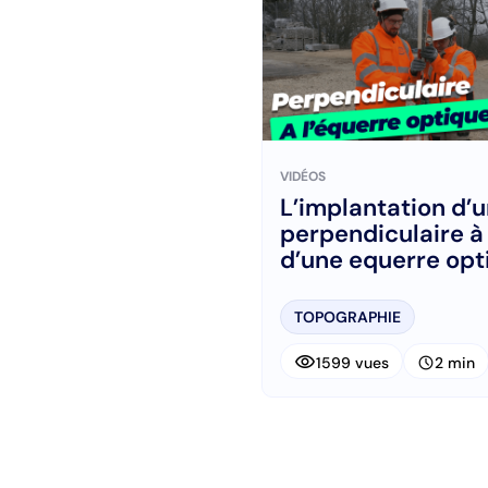
VIDÉOS
L’implantation d’
perpendiculaire à 
d’une equerre opt
TOPOGRAPHIE
visibility
schedule
1599 vues
2 min