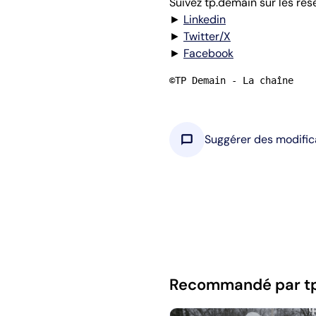
Suivez tp.demain sur les rés
►
Linkedin
►
Twitter/X
►
Facebook
©TP Demain - La chaîne
chat_bubble
Suggérer des modific
Recommandé par t