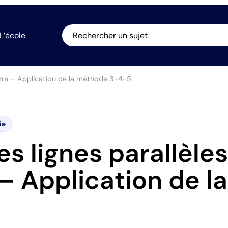
L’école
Rechercher un sujet
uerre – Application de la méthode 3-4-5
ie
es lignes parallèle
– Application de 