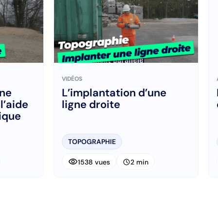
VIDÉOS
une
L’implantation d’une
l’aide
ligne droite
ique
TOPOGRAPHIE
visibility
schedule
1538 vues
2 min