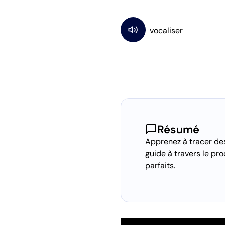
chat_bubble
Résumé
Apprenez à tracer des
guide à travers le pr
parfaits.