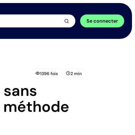
arrow_forward
Se connecter
visibility
schedule
1396 fois
2 min
s sans
la méthode