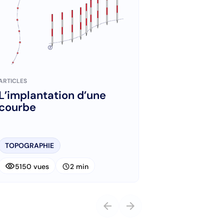
ARTICLES
L’implantation d’une
courbe
TOPOGRAPHIE
visibility
schedule
5150 vues
2 min
arrow_back
arrow_forward