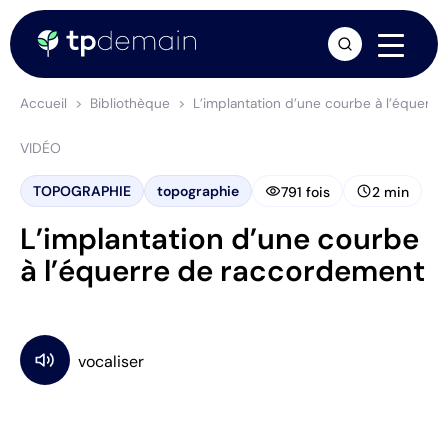
arrow_forward
Accueil
Bibliothèque
L’implantation d’une courbe à l’équerr
VIDÉO
visibility
schedule
TOPOGRAPHIE
topographie
791 fois
2 min
L’implantation d’une courbe
à l’équerre de raccordement