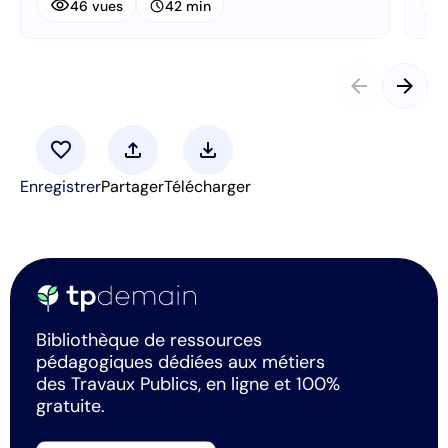
visibility
visibi
schedule
46 vues
42 min
arrow_back
arrow_forward
favorite
upload
download
Enregistrer
Partager
Télécharger
Bibliothèque de ressources
pédagogiques dédiées aux métiers
des Travaux Publics, en ligne et 100%
gratuite.