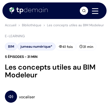
arrow_forward
Accueil
Bibliothèque
Les concepts utiles au BIM Modeleur
E-LEARNING
visibility
schedule
BIM
jumeau numérique*
41 fois
31 min
5 ÉPISODES - 31 MIN
Les concepts utiles au BIM
Modeleur