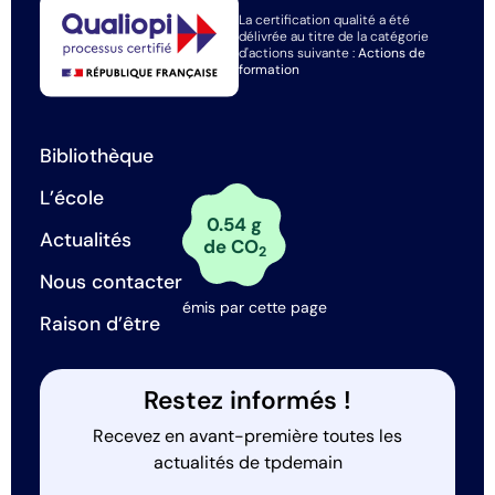
La certification qualité a été
délivrée au titre de la catégorie
d'actions suivante :
Actions de
formation
Bibliothèque
L’école
0.54 g
Actualités
de CO
2
Nous contacter
émis par cette page
Raison d’être
Restez informés !
Recevez en avant-première toutes les
actualités de tpdemain