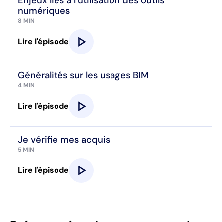
Enjeux liés à l’utilisation des outils
numériques
8 MIN
play_arrow
Lire l'épisode
Généralités sur les usages BIM
4 MIN
play_arrow
Lire l'épisode
Je vérifie mes acquis
5 MIN
play_arrow
Lire l'épisode