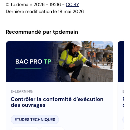
© tp.demain 2026 - 19216 -
CC BY
Dernière modification le 18 mai 2026
Recommandé par tpdemain
E-LEARNING
E-L
Contrôler la conformité d’exécution
Ré
des ouvrages
ch
ETUDES TECHNIQUES
E