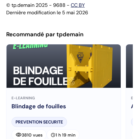
© tp.demain 2025 - 9688 -
CC BY
Dernière modification le 5 mai 2026
Recommandé par tpdemain
E-LEARNING
E-L
Blindage de fouilles
AI
PREVENTION SECURITE
P
visibility
visibi
schedule
3810 vues
1 h 19 min