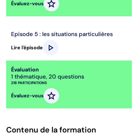
star
Évaluez-vous
Episode 5 : les situations particulières
play_arrow
Lire l'épisode
Évaluation
1 thématique
,
20 questions
218
PARTICIPATIONS
star
Évaluez-vous
Contenu de la formation