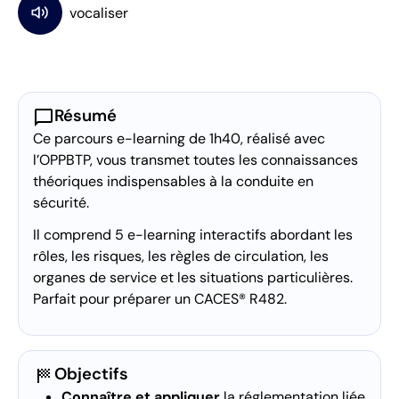
chat_bubble
Résumé
Ce parcours e-learning de 1h40, réalisé avec
l’OPPBTP, vous transmet toutes les connaissances
théoriques indispensables à la conduite en
sécurité.
Il comprend 5 e-learning interactifs abordant les
rôles, les risques, les règles de circulation, les
organes de service et les situations particulières.
Parfait pour préparer un CACES® R482.
sports_score
Objectifs
Connaître et
appliquer
la réglementation liée