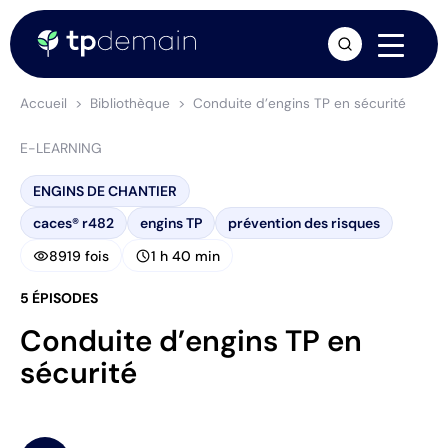
arrow_forward
Accueil
Bibliothèque
Conduite d’engins TP en sécurité
E-LEARNING
ENGINS DE CHANTIER
caces® r482
engins TP
prévention des risques
visibility
schedule
8919 fois
1 h 40 min
5 ÉPISODES
Conduite d’engins TP en
sécurité