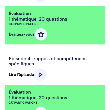
Évaluation
1 thématique
,
20 questions
340
PARTICIPATIONS
star
Évaluez-vous
Episode 4 : rappels et compétences
spécifiques
play_arrow
Lire l'épisode
Évaluation
1 thématique
,
20 questions
277
PARTICIPATIONS