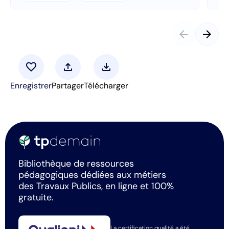
arrow_back
arrow_forward
favorite
upload
download
Enregistrer
Partager
Télécharger
Bibliothèque de ressources
pédagogiques dédiées aux métiers
des Travaux Publics, en ligne et 100%
gratuite.
La certification qualité a été