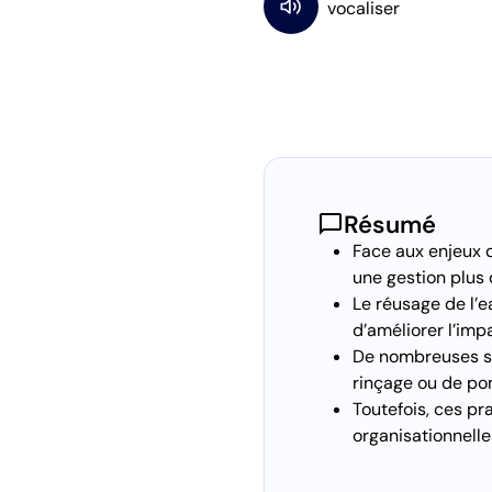
chat_bubble
Résumé
Face aux enjeux d
une gestion plus
Le réusage de l’e
d’améliorer l’imp
De nombreuses sol
rinçage ou de p
Toutefois, ces p
organisationnelle