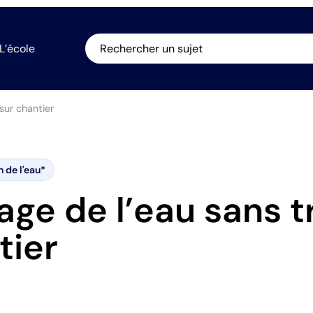
L’école
Rechercher un sujet
sur chantier
n de l'eau*
age de l’eau sans 
tier