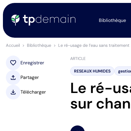
Bibliothèque
Accueil
Bibliothèque
Le ré-usage de l’eau sans traitement 
ARTICLE
favorite
Enregistrer
RESEAUX HUMIDES
gestio
upload
Partager
Le ré-us
download
Télécharger
sur chan