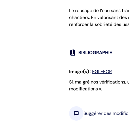
Le réusage de l’eau sans tra
chantiers. En valorisant des
renforcer la sobriété des us
book_5
BIBLIOGRAPHIE
Image(s)
:
EGLEFOR
Si, malgré nos vérifications,
modifications ».
chat_bubble
Suggérer des modific