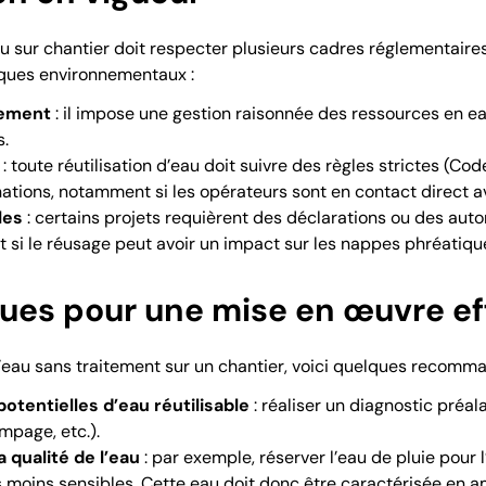
au sur chantier doit respecter plusieurs cadres réglementaires
isques environnementaux :
nement
: il impose une gestion raisonnée des ressources en ea
s.
: toute réutilisation d’eau doit suivre des règles strictes (Co
nations, notamment si les opérateurs sont en contact direct a
les
: certains projets requièrent des déclarations ou des aut
ut si le réusage peut avoir un impact sur les nappes phréatiqu
ues pour une mise en œuvre ef
l’eau sans traitement sur un chantier, voici quelques recomma
potentielles d’eau réutilisable
: réaliser un diagnostic préal
ompage, etc.).
 qualité de l’eau
: par exemple, réserver l’eau de pluie pour 
 moins sensibles. Cette eau doit donc être caractérisée en a