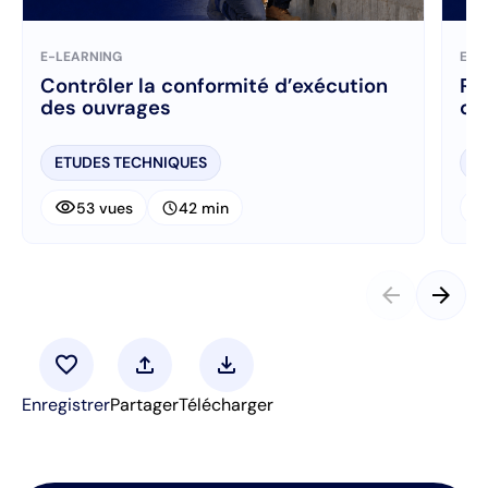
E-LEARNING
E-L
Contrôler la conformité d’exécution
Ré
des ouvrages
ch
ETUDES TECHNIQUES
E
visibility
visibi
schedule
53 vues
42 min
arrow_back
arrow_forward
favorite
upload
download
Enregistrer
Partager
Télécharger