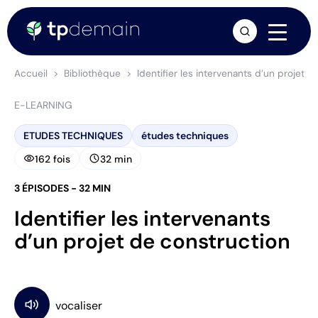
arrow_forward
Accueil
Bibliothèque
Identifier les intervenants d’un projet d
E-LEARNING
ETUDES TECHNIQUES
études techniques
visibility
schedule
162 fois
32 min
3 ÉPISODES - 32 MIN
Identifier les intervenants
d’un projet de construction