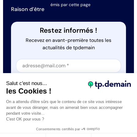
émis par cette page
Raison d’être
Restez informés !
Recevez en avant-première toutes les
actualités de tpdemain
Section
Section
J'accepte que tp.demain utilise mes informations
Salut c'est nous...
*
les Cookies !
On a attendu d'être sûrs que le contenu de ce site vous intéresse
avant de vous déranger, mais on aimerait bien vous accompagner
pendant votre visite...
C'est OK pour vous ?
Tous droits réservés © tp.demain 2026
Mentions légales
Consentements certifiés par
- Réalisation
Webexpr