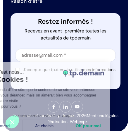
Raison d’être
Restez informés !
Recevez en avant-première toutes les
actualités de tpdemain
Section
Section
J'accepte que tp.demain utilise mes informations
Salut c'est nous...
*
les Cookies !
On a attendu d'être sûrs que le contenu de ce site vous intéresse
avant de vous déranger, mais on aimerait bien vous accompagner
pendant votre visite...
C'est OK pour vous ?
Tous droits réservés © tp.demain 2026
Mentions légales
Consentements certifiés par
- Réalisation
Webexpr
Non merci
Je choisis
OK pour moi