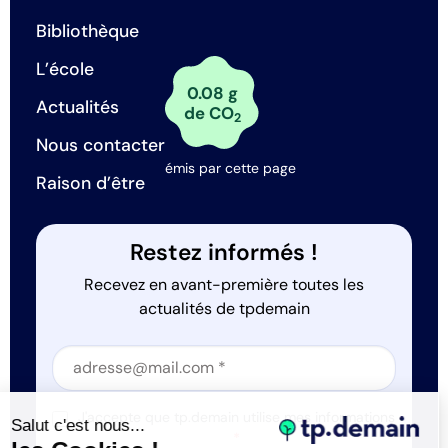
Bibliothèque
L’école
0.08 g
Actualités
de CO
2
Nous contacter
émis par cette page
Raison d’être
Restez informés !
Recevez en avant-première toutes les
actualités de tpdemain
Section
Section
J'accepte que tp.demain utilise mes informations
Salut c'est nous...
*