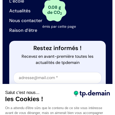
L’école
0.08 g
Actualités
de CO
2
Nous contacter
émis par cette page
Raison d’être
Restez informés !
Recevez en avant-première toutes les
actualités de tpdemain
Section
Section
J'accepte que tp.demain utilise mes informations
Salut c'est nous...
*
les Cookies !
On a attendu d'être sûrs que le contenu de ce site vous intéresse
avant de vous déranger, mais on aimerait bien vous accompagner